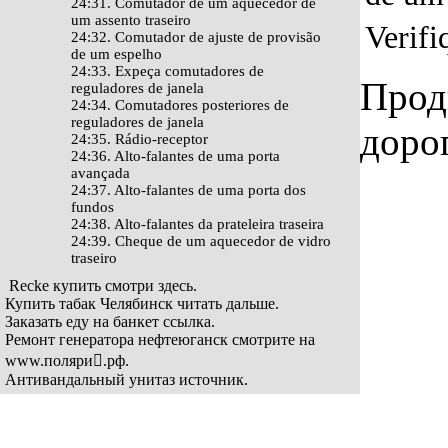
24:31. Comutador de um aquecedor de
um assento traseiro
Verifi
24:32. Comutador de ajuste de provisão
de um espelho
24:33. Expeça comutadores de
Прод
reguladores de janela
24:34. Comutadores posteriores de
reguladores de janela
доро
24:35. Rádio-receptor
24:36. Alto-falantes de uma porta
avançada
24:37. Alto-falantes de uma porta dos
fundos
24:38. Alto-falantes da prateleira traseira
24:39. Cheque de um aquecedor de vidro
traseiro
Recke купить смотри
здесь
.
Купить табак Челябинск
читать дальше
.
Заказать еду на банкет
ссылка
.
Ремонт генератора нефтеюганск смотрите на
www.поляри𚦺.рф
.
Антивандальный унитаз
источник
.