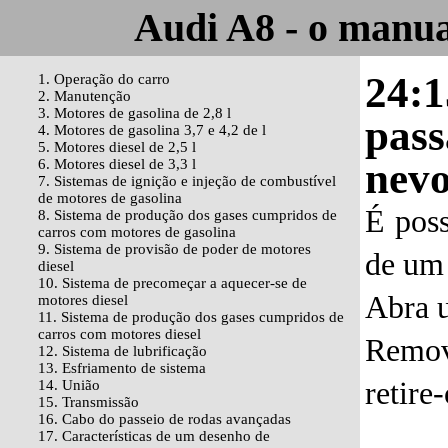
Audi A8 - o manua
24:1
1. Operação do carro
2. Manutenção
3. Motores de gasolina de 2,8 l
pass
4. Motores de gasolina 3,7 e 4,2 de l
5. Motores diesel de 2,5 l
nevo
6. Motores diesel de 3,3 l
7. Sistemas de ignição e injeção de combustível
de motores de gasolina
É poss
8. Sistema de produção dos gases cumpridos de
carros com motores de gasolina
9. Sistema de provisão de poder de motores
de um 
diesel
10. Sistema de precomeçar a aquecer-se de
Abra 
motores diesel
11. Sistema de produção dos gases cumpridos de
carros com motores diesel
Remov
12. Sistema de lubrificação
13. Esfriamento de sistema
retire-
14. União
15. Transmissão
16. Cabo do passeio de rodas avançadas
17. Características de um desenho de