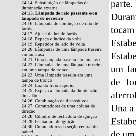
parte.
24:14. Substituição de lâmpadas de
iluminação externa
24:15. Lâmpada de raio passante e/ou
Duran
lâmpada de nevoeiro
24:16. Lâmpada de condução de raio de
tocam 
faróis
24:17. Ajuste de luz de faróis
24:18. Expeça o índice da volta
Estabe
24:19. Repetidor de lado de volta
24:20. Lâmpadas de uma lâmpada traseira
Estab
em uma asa
24:21. Uma lâmpada traseira em uma asa
24:22. Lâmpadas de uma lâmpada traseira
um fa
em uma tampa de tronco
24:23. Uma lâmpada traseira em uma
de fo
tampa de tronco
24:24. Luz do freio superior
24:25. Expeça a lâmpada da iluminação
aferro
do salão
24:26. Combinação de dispositivos
Una a 
24:27. Comutadores de uma coluna de
direção
24:28. Cilindro de fechadura de ignição
Estabe
24:29. Fechadura de ignição
24:30. Comutadores da seção central do
de um 
painel