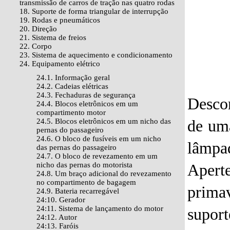
transmissão de carros de tração nas quatro rodas
18. Suporte de forma triangular de interrupção
19. Rodas e pneumáticos
20. Direção
21. Sistema de freios
22. Corpo
23. Sistema de aquecimento e condicionamento
24. Equipamento elétrico
24.1. Informação geral
24.2. Cadeias elétricas
24.3. Fechaduras de segurança
Descon
24.4. Blocos eletrônicos em um
compartimento motor
24.5. Blocos eletrônicos em um nicho das
de um
pernas do passageiro
24.6. O bloco de fusíveis em um nicho
lâmpad
das pernas do passageiro
24.7. O bloco de revezamento em um
nicho das pernas do motorista
Apert
24.8. Um braço adicional do revezamento
no compartimento de bagagem
prima
24.9. Bateria recarregável
24:10. Gerador
24:11. Sistema de lançamento do motor
supor
24:12. Autor
24:13. Faróis