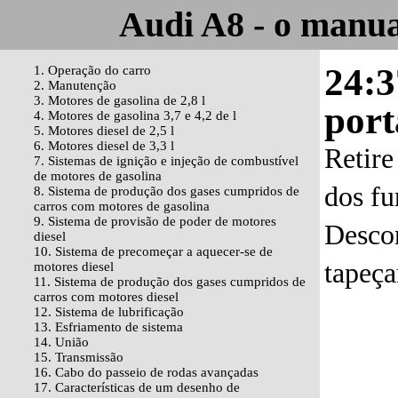
Audi A8 - o manua
24:3
1. Operação do carro
2. Manutenção
3. Motores de gasolina de 2,8 l
port
4. Motores de gasolina 3,7 e 4,2 de l
5. Motores diesel de 2,5 l
6. Motores diesel de 3,3 l
Retire
7. Sistemas de ignição e injeção de combustível
de motores de gasolina
dos fu
8. Sistema de produção dos gases cumpridos de
carros com motores de gasolina
9. Sistema de provisão de poder de motores
Descon
diesel
10. Sistema de precomeçar a aquecer-se de
tapeça
motores diesel
11. Sistema de produção dos gases cumpridos de
carros com motores diesel
12. Sistema de lubrificação
13. Esfriamento de sistema
14. União
15. Transmissão
16. Cabo do passeio de rodas avançadas
17. Características de um desenho de