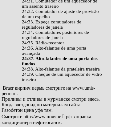
24:31. Comutador de um aquecedor de
um assento traseiro
24:32. Comutador de ajuste de provisão
de um espelho
24:33. Expeça comutadores de
reguladores de janela
24:34. Comutadores posteriores de
reguladores de janela
24:35. Rádio-receptor
24:36. Alto-falantes de uma porta
avançada
24:37. Alto-falantes de uma porta dos
fundos
24:38. Alto-falantes da prateleira traseira
24:39. Cheque de um aquecedor de vidro
traseiro
Braer кирпич пермь смотрите на
www.umis-
perm.ru
.
Приливы и отливы в мурманске смотри
здесь
.
Когда звездопад по материалам
сайта
.
Газобетон цена уфа
там
.
Смотрите
http://www.поляри𚦺.рф
заправка
кондиционера нефтеюганск.