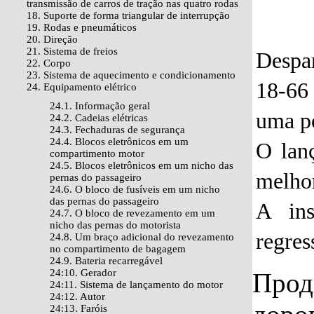
transmissão de carros de tração nas quatro rodas
18. Suporte de forma triangular de interrupção
19. Rodas e pneumáticos
20. Direção
21. Sistema de freios
Despar
22. Corpo
23. Sistema de aquecimento e condicionamento
18-66 
24. Equipamento elétrico
24.1. Informação geral
uma po
24.2. Cadeias elétricas
24.3. Fechaduras de segurança
24.4. Blocos eletrônicos em um
O lanç
compartimento motor
24.5. Blocos eletrônicos em um nicho das
melhor
pernas do passageiro
24.6. O bloco de fusíveis em um nicho
das pernas do passageiro
A ins
24.7. O bloco de revezamento em um
nicho das pernas do motorista
regres
24.8. Um braço adicional do revezamento
no compartimento de bagagem
24.9. Bateria recarregável
24:10. Gerador
Прод
24:11. Sistema de lançamento do motor
24:12. Autor
24:13. Faróis