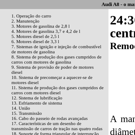
Audi A8 - o ma
24:3
1. Operação do carro
2. Manutenção
3. Motores de gasolina de 2,8 l
cent
4. Motores de gasolina 3,7 e 4,2 de l
5. Motores diesel de 2,5 l
6. Motores diesel de 3,3 l
Remo
7. Sistemas de ignição e injeção de combustível
de motores de gasolina
8. Sistema de produção dos gases cumpridos de
carros com motores de gasolina
9. Sistema de provisão de poder de motores
diesel
10. Sistema de precomeçar a aquecer-se de
motores diesel
11. Sistema de produção dos gases cumpridos de
carros com motores diesel
12. Sistema de lubrificação
13. Esfriamento de sistema
14. União
15. Transmissão
A man
16. Cabo do passeio de rodas avançadas
17. Características de um desenho de
transmissão de carros de tração nas quatro rodas
diâm
18. Suporte de forma triangular de interrupção