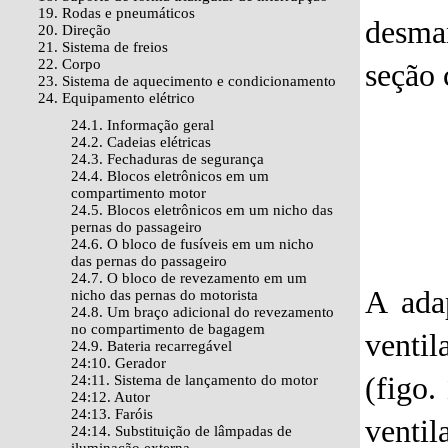
19. Rodas e pneumáticos
desman
20. Direção
21. Sistema de freios
22. Corpo
seção 
23. Sistema de aquecimento e condicionamento
24. Equipamento elétrico
24.1. Informação geral
24.2. Cadeias elétricas
24.3. Fechaduras de segurança
24.4. Blocos eletrônicos em um
compartimento motor
24.5. Blocos eletrônicos em um nicho das
pernas do passageiro
24.6. O bloco de fusíveis em um nicho
das pernas do passageiro
24.7. O bloco de revezamento em um
A ada
nicho das pernas do motorista
24.8. Um braço adicional do revezamento
no compartimento de bagagem
venti
24.9. Bateria recarregável
24:10. Gerador
(figo.
24:11. Sistema de lançamento do motor
24:12. Autor
24:13. Faróis
ventil
24:14. Substituição de lâmpadas de